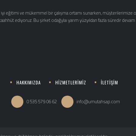
n iyi eğitimi ve mükemmel bir çalışma ortamı sunarken, müşterilerimize
aahhüt ediyoruz. Bu şirket odağylaı yarım yüzyıldan fazla süredir devam
HAKKIMIZDA
HİZMETLERİMİZ
İLETİŞİM
0 535 579 06 62
info@umutahsap.com