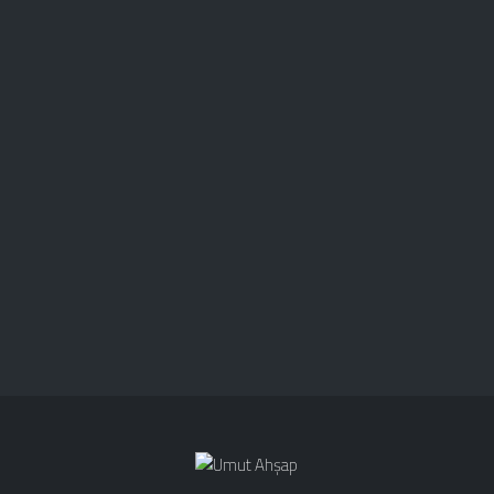
30 Temmuz 2025, 14:32
Evde Büyük Değişim İçin 7 Pratik
Öneri – Umut Ahşap’tan İlham Alın!
Ev dekorasyonuna nereden başlayacağınızı
bilmiyorsanız, Umut Ahşap’ın sunduğu bu pratik ...